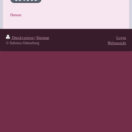
Datum:
Druckversion
|
Sitemap
Login
© Sabrina Grüneberg
Webansicht